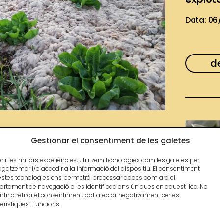
Data: 06
d
Gestionar el consentiment de les galetes
e Desenvolupament Local
erir les millors experiències, utilitzem tecnologies com les galetes per
tzemar i/o accedir a la informació del dispositiu. El consentiment
2014-2020
estes tecnologies ens permetrà processar dades com ara el
rtament de navegació o les identificacions úniques en aquest lloc. No
tir o retirar el consentiment, pot afectar negativament certes
erístiques i funcions.