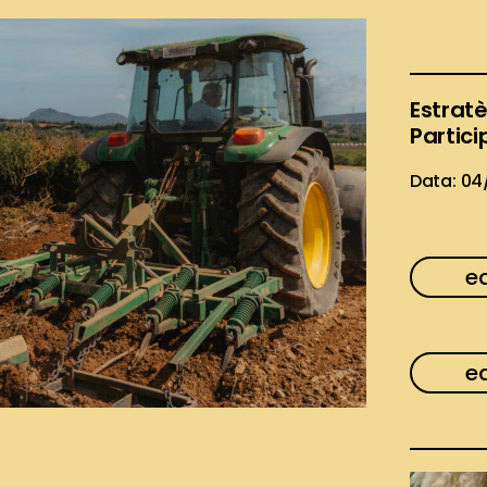
Estrat
Partic
Data: 04
e
ed