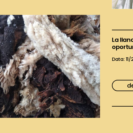
La llan
oportun
Data: 11
d