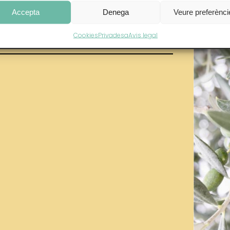
Accepta
Denega
Veure preferènci
egar
Cookies
Privadesa
Avis legal