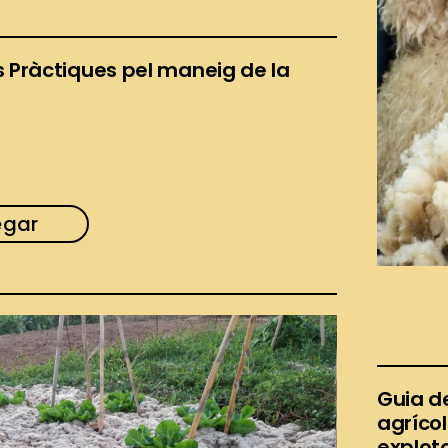
 Pràctiques pel maneig de la
egar
Guia d
agrícol
explota