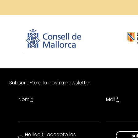
Subscriu-te a la nostra newsletter:
Nom
*
Mail
*
He llegit i accepto les
su