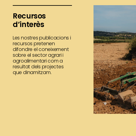
Recursos
d’interès
Les nostres publicacions i
recursos pretenen
difondre el coneixement
sobre el sector agrari i
agroalimentari com a
resultat dels projectes
que dinamitzam.