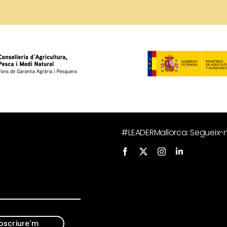
#LEADERMallorca: Segueix-no
bscriure'm