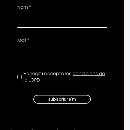
Nom
*
Mail
*
He llegit i accepto les
condicions de
la LOPD
subscriure'm