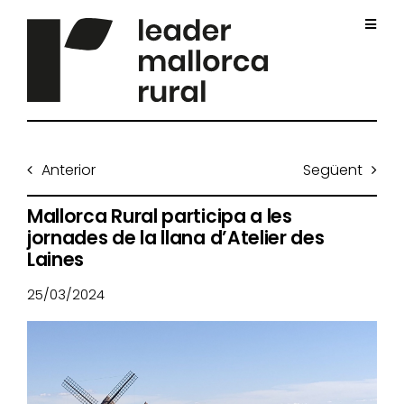
Skip
to
Toggl
content
Navig
Inici
Anterior
Següent
Qui som
Mallorca Rural participa a les
jornades de la llana d’Atelier des
Projectes
Laines
25/03/2024
Impuls sostenible
Convocatòries