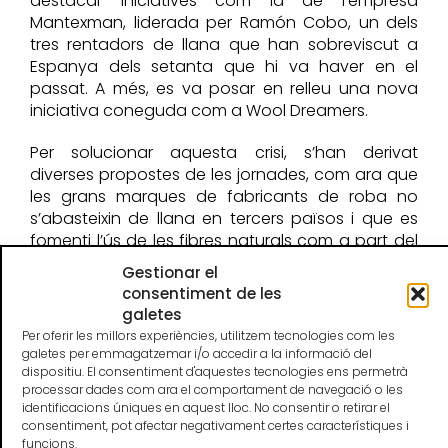
destacar iniciatives com la de l’empresa
Mantexman, liderada per Ramón Cobo, un dels
tres rentadors de llana que han sobreviscut a
Espanya dels setanta que hi va haver en el
passat. A més, es va posar en relleu una nova
iniciativa coneguda com a Wool Dreamers.
Per solucionar aquesta crisi, s’han derivat
diverses propostes de les jornades, com ara que
les grans marques de fabricants de roba no
s’abasteixin de llana en tercers països i que es
fomenti l’ús de les fibres naturals com a part del
procés de sostenibilitat i respecte pel medi
Gestionar el
ambient. També s’ha destacat la importància de
consentiment de les
potenciar la diversificació de l’ús de la llana com
galetes
a material aïllant per a la construcció i com a
Per oferir les millors experiències, utilitzem tecnologies com les
adob per a l’agricultura.
galetes per emmagatzemar i/o accedir a la informació del
dispositiu. El consentiment d'aquestes tecnologies ens permetrà
processar dades com ara el comportament de navegació o les
Mallorca Rural està treballant en dos projectes
identificacions úniques en aquest lloc. No consentir o retirar el
relacionats amb la llana, inclosos en la nostra
consentiment, pot afectar negativament certes característiques i
Estratègia de Desenvolupament Local
funcions.