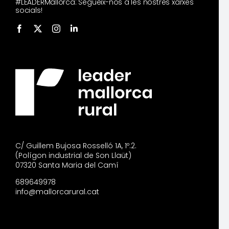
#LEADERMallorca: Segueix-nos a les nostres xarxes
socials!
C/ Guillem Bujosa Rosselló 1A, 1º.2.
(Polígon industrial de Son Llaüt)
07320 Santa Maria del Camí
689649978
info@mallorcarural.cat