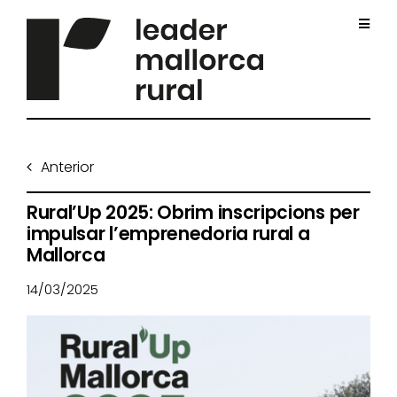
Skip
to
Toggl
content
Navig
Inici
Anterior
Qui som
Rural’Up 2025: Obrim inscripcions per
impulsar l’emprenedoria rural a
Projectes
Mallorca
14/03/2025
Impuls sostenible
Convocatòries