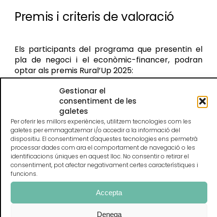
Premis i criteris de valoració
Els participants del programa que presentin el
pla de negoci i el econòmic-financer, podran
optar als premis Rural’Up 2025:
Quatre premis de 1.000 € nets.
Gestionar el
La participació al Reto Final – Tierra de
consentiment de les
galetes
Oportunidades, un concurs estatal
organitzat per CaixaBank per emprenedors
Per oferir les millors experiències, utilitzem tecnologies com les
galetes per emmagatzemar i/o accedir a la informació del
rurals.
dispositiu. El consentiment d'aquestes tecnologies ens permetrà
processar dades com ara el comportament de navegació o les
Els projectes es valoraran segons els següents
identificacions úniques en aquest lloc. No consentir o retirar el
criteris:
consentiment, pot afectar negativament certes característiques i
funcions.
Viabilitat tècnica i sostenibilitat.
Impacte socioeconòmic en el territori rural.
Accepta
Capacitat d’innovació i resposta a una
necessitat real.
Denega