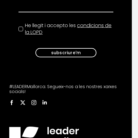
He llegit i accepto les
condicions de
la LOPD
subscriure'm
#LEADERMallorca: Segueix-nos a les nostres xarxes
socials!