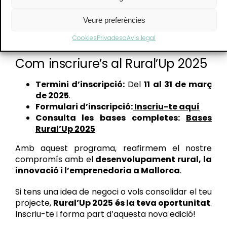
Alineació amb els Objectius de
Desenvolupament Sostenible (ODS).
Veure preferències
Generació d’ocupació local i eficiència
Cookies
Privadesa
Avis legal
financera.
Com inscriure’s al Rural’Up 2025
Termini d’inscripció:
Del
11 al 31 de març
de 2025
.
Formulari d’inscripció:
Inscriu-te aquí
Consulta les bases completes:
Bases
Rural’Up 2025
Amb aquest programa, reafirmem el nostre
compromís amb el
desenvolupament rural, la
innovació i l’emprenedoria a Mallorca
.
Si tens una idea de negoci o vols consolidar el teu
projecte,
Rural’Up 2025 és la teva oportunitat
.
Inscriu-te i forma part d’aquesta nova edició!