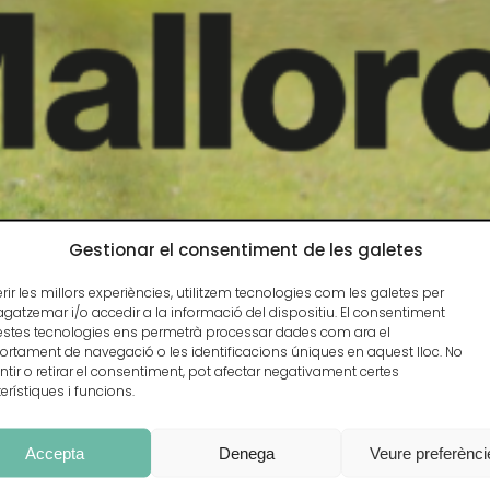
Gestionar el consentiment de les galetes
erir les millors experiències, utilitzem tecnologies com les galetes per
tzemar i/o accedir a la informació del dispositiu. El consentiment
estes tecnologies ens permetrà processar dades com ara el
rtament de navegació o les identificacions úniques en aquest lloc. No
tir o retirar el consentiment, pot afectar negativament certes
erístiques i funcions.
Accepta
Denega
Veure preferènci