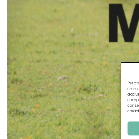
Per of
emmaga
d'aqu
compo
consen
caract