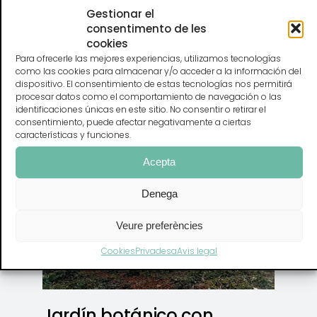
Implantación de energía
Gestionar el
solar térmica para la
consentimento de les
cookies
extracción de esencias
Para ofrecerle las mejores experiencias, utilizamos tecnologías
como las cookies para almacenar y/o acceder a la información del
Proyectos financiados con fondos LEADER
dispositivo. El consentimiento de estas tecnologías nos permitirá
procesar datos como el comportamiento de navegación o las
identificaciones únicas en este sitio. No consentir o retirar el
consentimiento, puede afectar negativamente a ciertas
características y funciones.
Acepta
Denega
Veure preferències
Cookies
Privadesa
Avis legal
Jardín botánico con