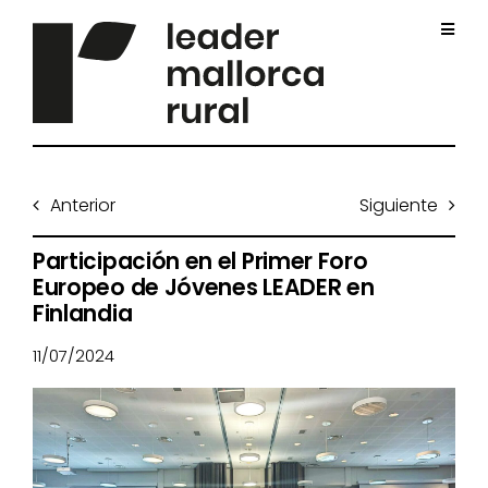
Saltar
al
Toggl
contenido
Navig
Inicio
Anterior
Siguiente
Quiénes somos
Participación en el Primer Foro
Europeo de Jóvenes LEADER en
Proyectos
Finlandia
11/07/2024
Impuls sostenible
Convocatorias