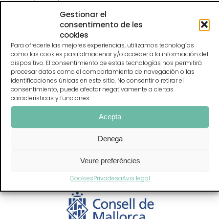
motivación para continuar su trabajo en LEADER,
Gestionar el
amplificando las voces juveniles y asegurando la
consentimento de les
participación de los jóvenes. Expresaron su
cookies
compromiso de reconocer el potencial de la
Para ofrecerle las mejores experiencias, utilizamos tecnologías
juventud rural en la UE y más allá, y la necesidad
como las cookies para almacenar y/o acceder a la información del
de crear grupos para compartir proyectos
dispositivo. El consentimiento de estas tecnologías nos permitirá
juveniles.
procesar datos como el comportamiento de navegación o las
identificaciones únicas en este sitio. No consentir o retirar el
consentimiento, puede afectar negativamente a ciertas
características y funciones.
Acepta
Denega
Veure preferències
Cookies
Privadesa
Avis legal