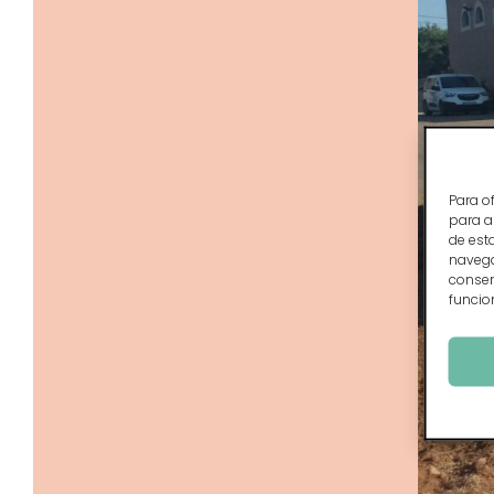
Para o
para a
de est
navegac
consen
funcio