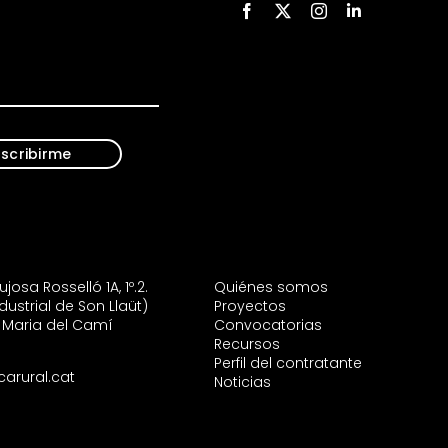
scribirme
josa Rosselló 1A, 1º.2.
Quiénes somos
dustrial de Son Llaüt)
Proyectos
 Maria del Camí
Convocatorias
Recursos
Perfil del contratante
carural.cat
Noticias