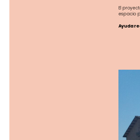
El proyec
espacio 
Ayuda re