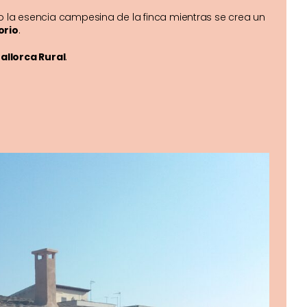
 la esencia campesina de la finca mientras se crea un
orio
.
allorca Rural
.