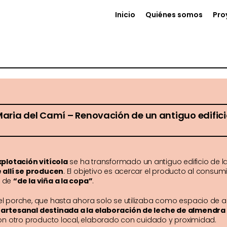
Inicio
Quiénes somos
Pro
aria del Camí – Renovación de un antiguo edificio
plotación vitícola
se ha transformado un antiguo edificio de la
 allí se producen
. El objetivo es acercar el producto al consumid
a de
“de la viña a la copa”
.
l porche, que hasta ahora solo se utilizaba como espacio de 
artesanal destinada a la elaboración de leche de almendra
con otro producto local, elaborado con cuidado y proximidad.