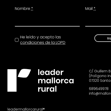
Nombre
*
Mail
*
He leído y acepto las
su
condiciones de la LOPD
C/ Guillem Bu
(Polígono in
07320 Santa
689649978
info@mallor
leadermallorcarural®