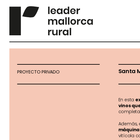
Saltar
al
contenido
Santa M
PROYECTO PRIVADO
En esta
ex
vinos que
complet
Además, e
máquina 
vitícola 