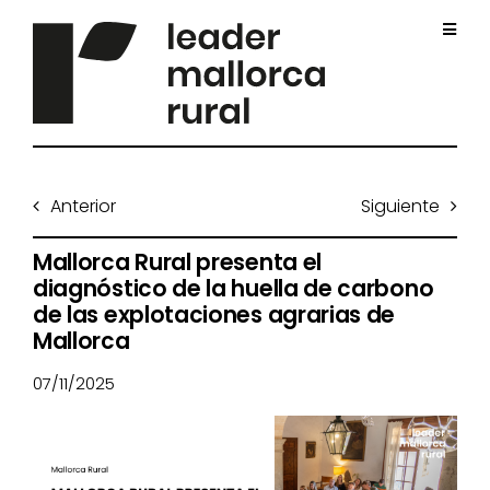
Saltar
al
Toggl
contenido
Navig
Inicio
Anterior
Siguiente
Quiénes somos
Mallorca Rural presenta el
diagnóstico de la huella de carbono
Proyectos
de las explotaciones agrarias de
Mallorca
Impuls sostenible
07/11/2025
Convocatorias