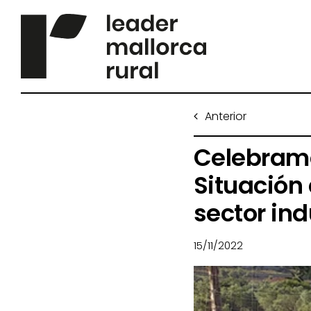
Saltar
al
contenido
Anterior
Celebramo
Situación
sector ind
15/11/2022