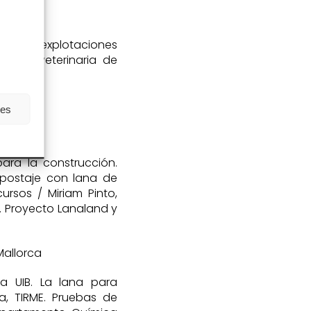
a de las explotaciones
cnica veterinaria de
ies
para la construcción.
mpostaje con lana de
ursos / Miriam Pinto,
). Proyecto Lanaland y
Mallorca
a UIB. La lana para
a, TIRME. Pruebas de