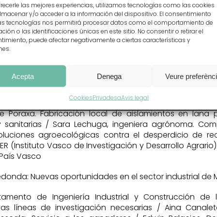
frecerle las mejores experiencias, utilizamos tecnologías como las cookies
tura de la jornada. Ayuntamiento de Inca
lmacenar y/o acceder a la información del dispositivo. El consentimiento
as tecnologías nos permitirá procesar datos como el comportamiento de
entación del Informe sobre la Situación de la lana de ovej
ión o las identificaciones únicas en este sitio. No consentir o retirar el
timiento, puede afectar negativamente a ciertas características y
licabilidad en diferentes usos. Magdalena Adrover, té
nes.
so y café
Acepta
Denega
Veure preferènc
tación de experiencias existentes dentro y fuera de la isla
Cookies
Privadesa
Avis legal
e Poraxa. Fabricación local de aislamientos en lana 
y sanitarias / Sara Lechuga, ingeniera agrónoma. Co
oluciones agroecológicas contra el desperdicio de rec
ER (Instituto Vasco de Investigación y Desarrollo Agrario
l País Vasco
 Redonda: Nuevas oportunidades en el sector industrial de 
amento de Ingeniería Industrial y Construcción de l
as líneas de investigación necesarias / Aina Canalet