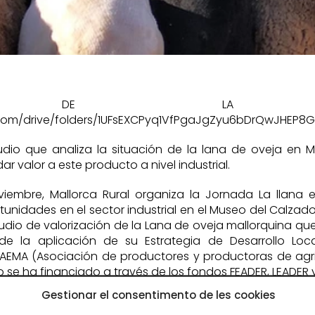
O DE LA JOR
e.com/drive/folders/1UFsEXCPyq1VfPgaJgZyu6bDrQwJHEP8
udio que analiza la situación de la lana de oveja en M
r valor a este producto a nivel industrial.
iembre, Mallorca Rural organiza la Jornada La llana e
tunidades en el sector industrial en el Museo del Calzad
tudio de valorización de la Lana de oveja mallorquina qu
de la aplicación de su Estrategia de Desarrollo Local
AEMA (Asociación de productores y productoras de agri
io se ha financiado a través de los fondos FEADER, LEADER 
Gestionar el consentimento de les cookies
rnadas es: