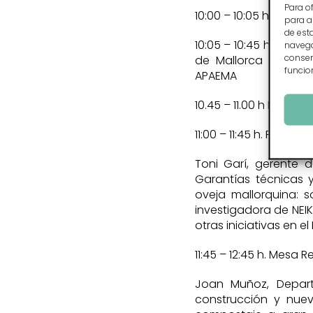
Para o
10:00 – 10:05 h. Aper
para a
de est
10:05 – 10:45 h. Pres
navegac
consen
de Mallorca y su ap
funcio
APAEMA
10.45 – 11.00 h Descan
11:00 – 11:45 h. Presen
Toni Garí, gerente d
Garantías técnicas 
oveja mallorquina: s
investigadora de NEIK
otras iniciativas en e
11:45 – 12:45 h. Mesa
Joan Muñoz, Depart
construcción y nuev