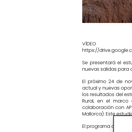
VÍDE
https://drive.googl
Se presentará el est
nuevas salidas para da
El próximo 24 de nov
actual y nuevas opor
los resultados del es
Rural, en el marco 
colaboración con AP
Mallorca). Este estud
El programa de las jo